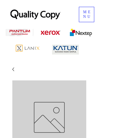
ME
NU