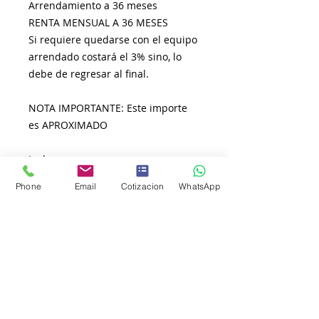
Arrendamiento a 36 meses
RENTA MENSUAL A 36 MESES
Si requiere quedarse con el equipo
arrendado costará el 3% sino, lo
debe de regresar al final.
NOTA IMPORTANTE: Este importe
es APROXIMADO
Incluye:
01 Multifuncional Brother a Color
Phone
Email
Cotizacion
WhatsApp
L8900
22 Laptop Lanix i7
01 Poliza de Servicio
No incluye:
Toner o consumibles para el
Multifuncional