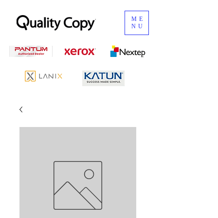
ME
NU