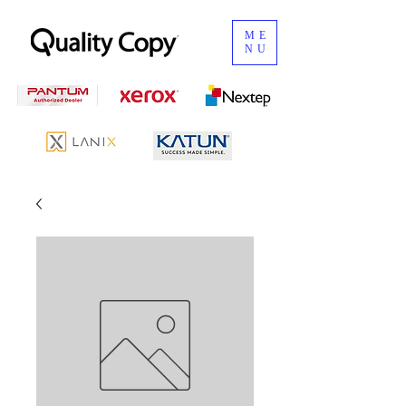
ME
NU