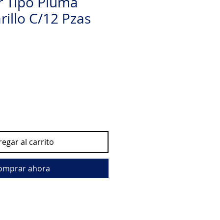
r Tipo Pluma
illo C/12 Pzas
egar al carrito
omprar ahora