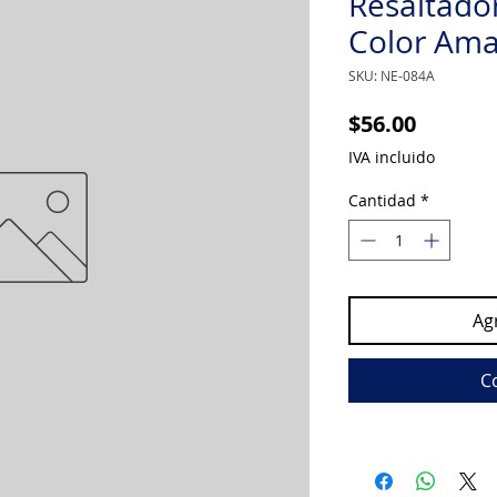
Resaltado
Color Amar
SKU: NE-084A
Precio
$56.00
IVA incluido
Cantidad
*
Agr
C