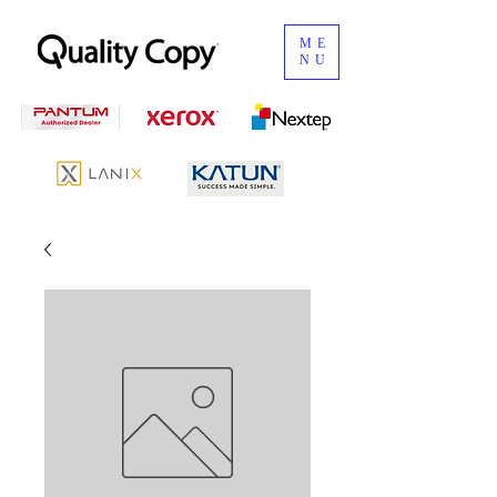
ME
NU