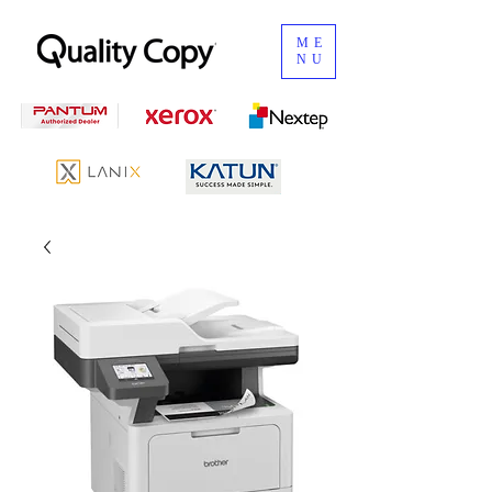
ME
NU