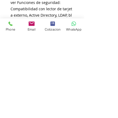
ver Funciones de seguridad:
Compatibilidad con lector de tarjet
a externo, Active Directory, LDAP, bl
oqueo seguro de funciones, Enterp
rise
Phone
Email
Cotizacion
WhatsApp
Security (802.1x), Secure Print, TLS/
SSL, IPSec, filtro IP, Syslog Reporting,
SNMP v3, Secure BIOS, Password
Intelligence y ranura para seguro
Manejo de papel:
Capacidad de entrada del papel (m
áx.): Bandeja de papel de 250 hojas
y bandeja multipropósito de 100 h
ojas |
Capacidad de entrada opcional (má
x.): 1,390 hojas con las bandejas op
cionales | Capacidad de salida (má
x.): 150
hojas (cara abajo), 1 hoja (cara arrib