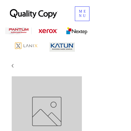
ME
NU