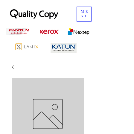
ME
NU