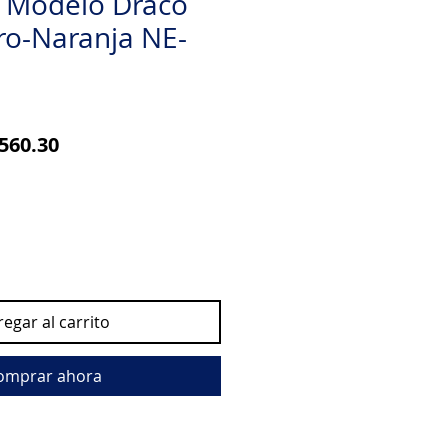
 Modelo Draco
ro-Naranja NE-
cio
Precio
560.30
de
oferta
egar al carrito
omprar ahora