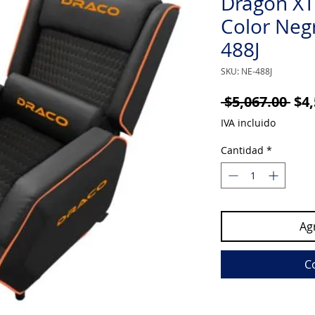
Dragon XT
Color Neg
488J
SKU: NE-488J
Pre
 $5,067.00 
$4,
IVA incluido
Cantidad
*
Agr
C