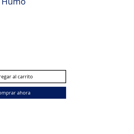
io Humo
egar al carrito
omprar ahora