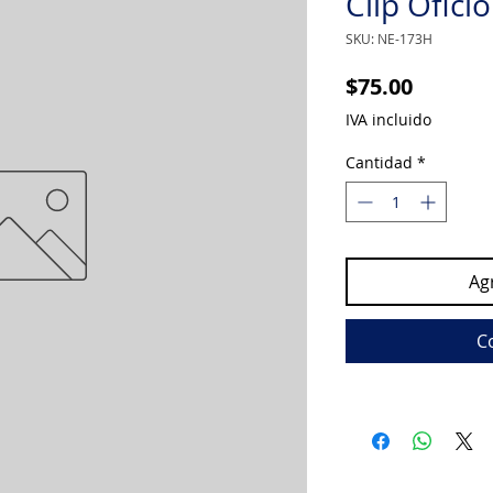
Clip Ofic
SKU: NE-173H
Precio
$75.00
IVA incluido
Cantidad
*
Agr
C