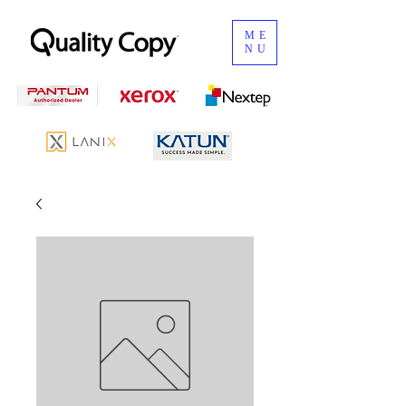
ME
NU