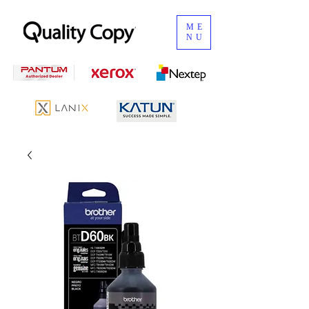
ME
NU