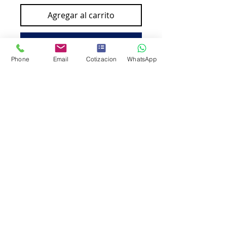
Agregar al carrito
Comprar ahora
Phone
Email
Cotizacion
WhatsApp
SKU: BTD60BK UPC: 012502650
386
Tinta Brother BTD60BK
Rendimiento 6500 Páginas
DCPT310/DCPT510W Color Negro
Cobertura en Puebla, Tlaxcala y Puerto de
Veracruz
Oficina Matríz: 23 Poniente 909 - 5 Puebla, Pue
*Tel.
222 2968111
*Cel.
2223
929010
Oficina Veracruz: Las Américas 140 Piso 14 Boca del Río
Veracruz *Cel. 229 464 2415
AVISO DE PRIVACIDAD