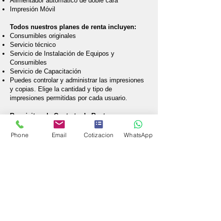
Alimentador automático de doble cara
Impresión Móvil
Todos nuestros planes de renta incluyen:
Consumibles originales
Servicio técnico
Servicio de Instalación de Equipos y
Consumibles
Servicio de Capacitación
Puedes controlar y administrar las impresiones
y copias. Elige la cantidad y tipo de
impresiones permitidas por cada usuario.
Requisitos de Contrato de Renta
Acta constitutiva y poder.
Copia de INE de representante legal.
Phone
Email
Cotizacion
WhatsApp
Copia de RFC
Copia de comprobante domiciliario.
Pago del primer mes de renta.
Pago de 1 mes de depósito.
Copia de comprobantes de pago.
Para ver la ficha técnica del equipo da
click aquí.