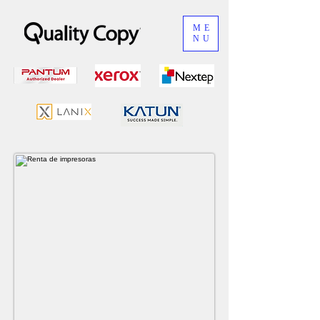
ME
NU