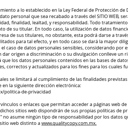
miento a lo establecido en la Ley Federal de Protección de
 dato personal que sea recabado a través del SITIO WEB, se
alidad, finalidad, lealtad, y responsabilidad. Todo tratamien
o de su titular. En todo caso, la utilización de datos financ
esa de sus titulares, no obstante, esta podrá darse a travé
itados para tal efecto, y en todo caso se dará la mayor dilig
 el caso de datos personales sensibles, considerando por e
 dar origen a discriminación o su divulgación conlleve un rie
que los datos personales contenidos en las bases de datos
tes, correctos y actualizados para los fines para los cuales 
les se limitará al cumplimiento de las finalidades previstas
 en la siguiente dirección electrónica:
/politica-de-privacidad
ervínculos o enlaces que permitan acceder a páginas web de 
e dichos sitios web dispondrán de sus propias políticas de p
y" no asume ningún tipo de responsabilidad por los datos qu
sitio web distinto a
www.qualitycopy.com.mx.