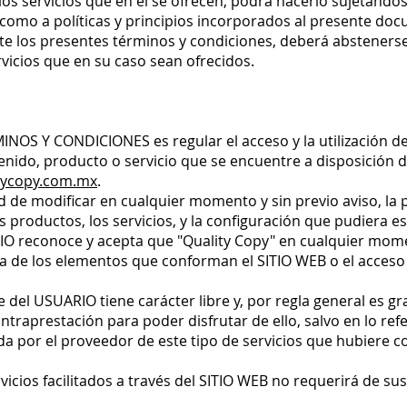
 los servicios que en él se ofrecen, podrá hacerlo sujetándo
omo a políticas y principios incorporados al presente doc
e los presentes términos y condiciones, deberá abstenerse 
rvicios que en su caso sean ofrecidos.
MINOS Y CONDICIONES es regular el acceso y la utilización d
enido, producto o servicio que se encuentre a disposición d
tycopy.com.mx
.
ad de modificar en cualquier momento y sin previo aviso, la 
s productos, los servicios, y la configuración que pudiera e
RIO reconoce y acepta que "Quality Copy" en cualquier mom
ra de los elementos que conforman el SITIO WEB o el acceso
e del USUARIO tiene carácter libre y, por regla general es g
raprestación para poder disfrutar de ello, salvo en lo refe
da por el proveedor de este tipo de servicios que hubiere 
vicios facilitados a través del SITIO WEB no requerirá de su