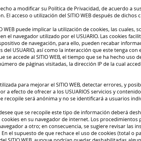
recho a modificar su Política de Privacidad, de acuerdo a s
ón. El acceso o utilización del SITIO WEB después de dichos 
TIO WEB puede implicar la utilización de cookies, las cuales
 el navegador utilizado por el USUARIO. Las cookies facilit
spositivo de navegación, para ello, pueden recabar informac
s del USUARIO, así como la interacción que este tenga con 
ue se accede al SITIO WEB, el tiempo que se ha hecho uso de 
úmero de páginas visitadas, la dirección IP de la cual accede
tilizada para mejorar el SITIO WEB, detectar errores, y posi
or a efecto de ofrecer a los USUARIOS servicios y contenido
e recopile será anónima y no se identificará a usuarios indi
esee que se recopile este tipo de información deberá desha
de cookies en su navegador de internet. Los procedimientos p
avegador a otro; en consecuencia, se sugiere revisar las ins
. En el supuesto de que rechace el uso de cookies (total o 
el SITIO WEB, aunque podrían quedar deshabilitadas alguna