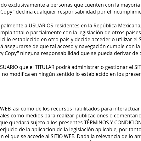
igido exclusivamente a personas que cuenten con la mayorí
y Copy" declina cualquier responsabilidad por el incumplimie
cipalmente a USUARIOS residentes en la República Mexicana, 
pla total o parcialmente con la legislación de otros países,
ilio establecido en otro país y decide acceder o utilizar el 
 asegurarse de que tal acceso y navegación cumple con la le
ty Copy" ninguna responsabilidad que se pueda derivar de 
USUARIO que el TITULAR podrá administrar o gestionar el S
al no modifica en ningún sentido lo establecido en los pre
IO WEB, así como de los recursos habilitados para interactua
tales como medios para realizar publicaciones o comentarios
 que quedará sujeto a los presentes TÉRMINOS Y CONDICION
erjuicio de la aplicación de la legislación aplicable, por tan
el que se accede al SITIO WEB. Dada la relevancia de lo an