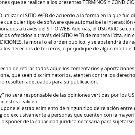
ciones que se realicen a los presentes TÉRMINOS Y CONDICI
utilizar el SITIO WEB de acuerdo a la forma en la que fue d
de cualquier tipo de software que automatice la interacción
ionados a través del SITIO WEB. Además, el USUARIO se comp
cios ofrecidos a través del SITIO WEB de manera lícita, sin 
CIONES, la moral o el orden público, y se abstendrá de rea
 los derechos de terceros, o perjudique de algún modo el 
recho de retirar todos aquellos comentarios y aportaciones q
sona, que sean discriminatorios, atenten contra los derecho
o no resulten adecuados para su publicación.
py" no será responsable de las opiniones vertidas por los U
e estos realicen.
supone el establecimiento de ningún tipo de relación entre 
rigido exclusivamente a personas que cuenten con la mayor
 disponer de la capacidad jurídica necesaria para sujetars