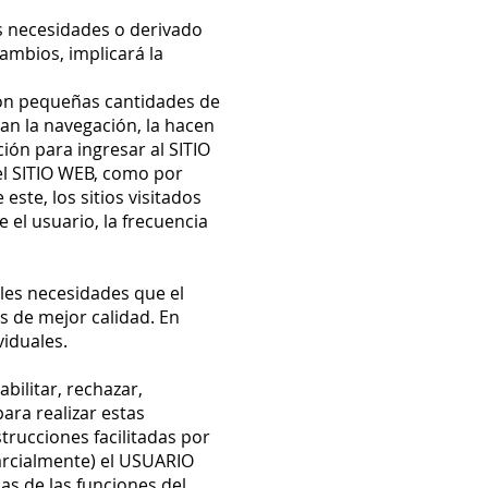
us necesidades o derivado
cambios, implicará la
, son pequeñas cantidades de
an la navegación, la hacen
ión para ingresar al SITIO
el SITIO WEB, como por
este, los sitios visitados
 el usuario, la frecuencia
bles necesidades que el
s de mejor calidad. En
viduales.
bilitar, rechazar,
ara realizar estas
trucciones facilitadas por
parcialmente) el USUARIO
s de las funciones del