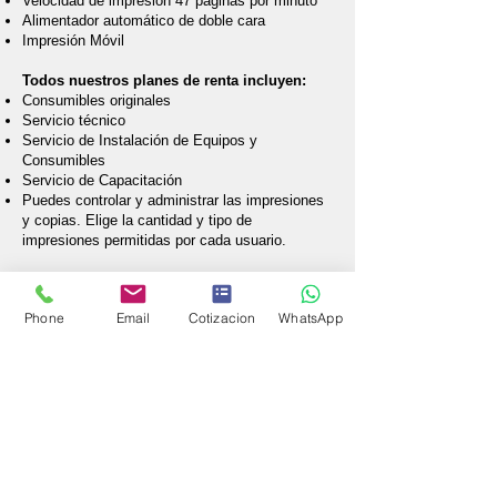
Velocidad de impresión 47 páginas por minuto
Alimentador automático de doble cara
Impresión Móvil
Todos nuestros planes de renta incluyen:
Consumibles originales
Servicio técnico
Servicio de Instalación de Equipos y
Consumibles
Servicio de Capacitación
Puedes controlar y administrar las impresiones
y copias. Elige la cantidad y tipo de
impresiones permitidas por cada usuario.
Requisitos de Contrato de Renta
Acta constitutiva y poder.
Phone
Email
Cotizacion
WhatsApp
Copia de INE de representante legal.
Copia de RFC
Copia de comprobante domiciliario.
Pago del primer mes de renta.
Pago de 1 mes de depósito.
Copia de comprobantes de pago.
Para ver la ficha técnica del equipo da
click aquí.