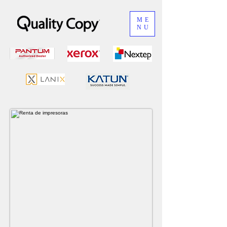
ME
NU