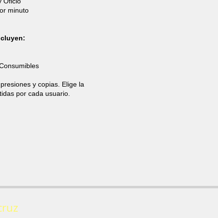
 Oficio
or minuto
ncluyen:
y Consumibles
presiones y copias. Elige la
tidas por cada usuario.
.
cruz