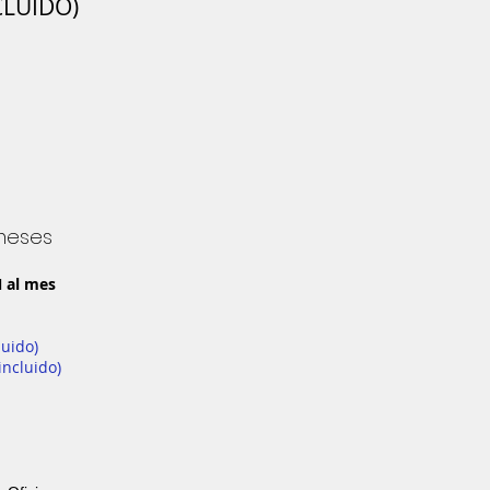
NCLUIDO)
 meses
N al mes
luido)
incluido)