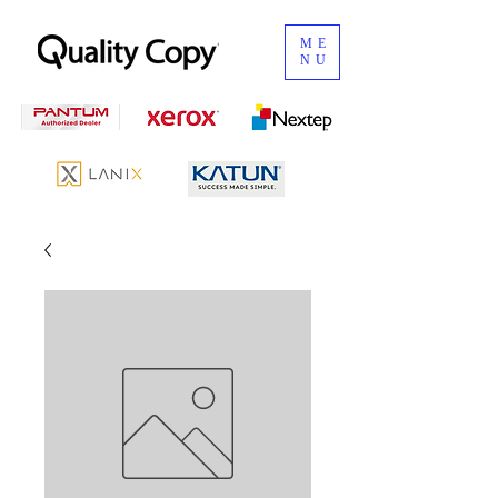
ME
NU