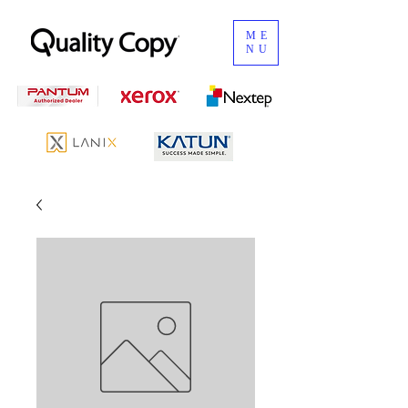
ME
NU