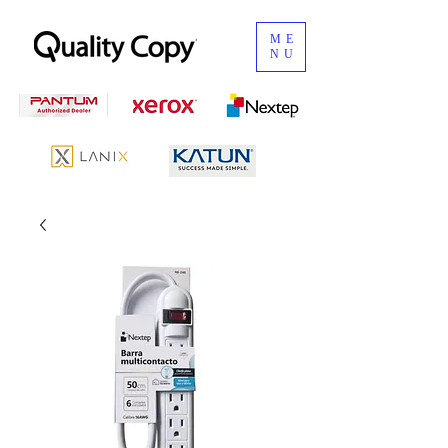
ME
NU