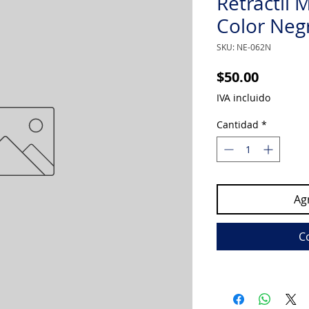
Retráctil
Color Neg
SKU: NE-062N
Precio
$50.00
IVA incluido
Cantidad
*
Agr
C