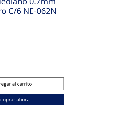
 Mediano 0.7mm
ro C/6 NE-062N
egar al carrito
omprar ahora