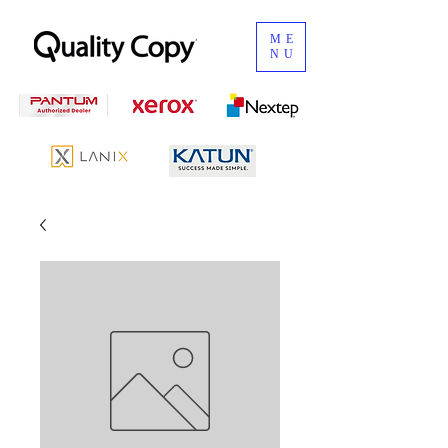
ME
NU