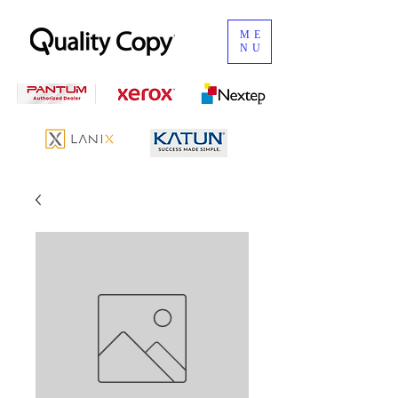
ME
NU