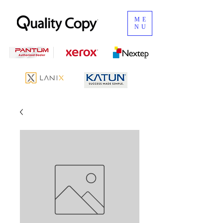
ME
NU