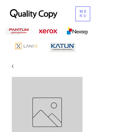
ME
NU