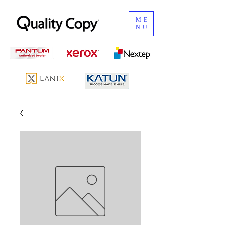
ME
NU