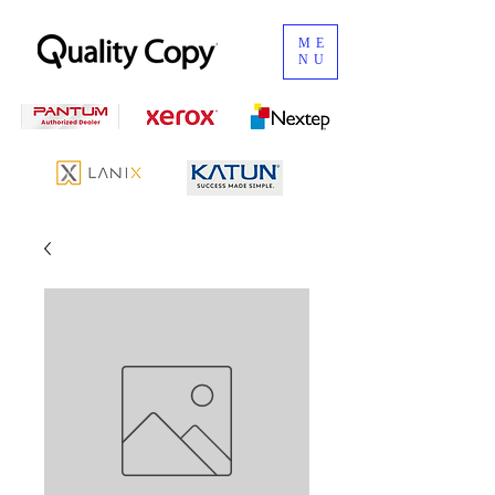
ME
NU