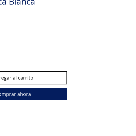
ta Blanca
egar al carrito
omprar ahora