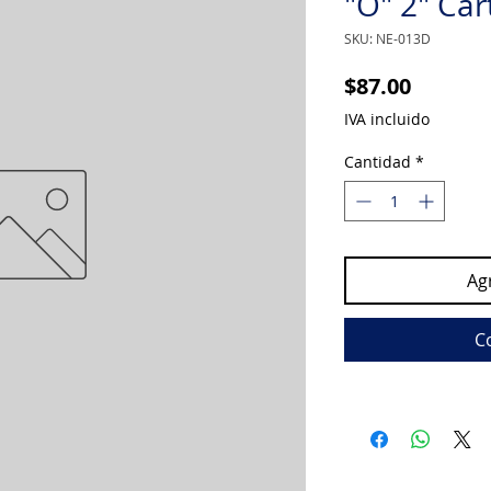
"O" 2" Car
SKU: NE-013D
Precio
$87.00
IVA incluido
Cantidad
*
Agr
C