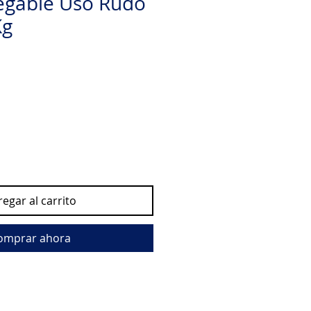
egable Uso Rudo
Kg
io
egar al carrito
omprar ahora