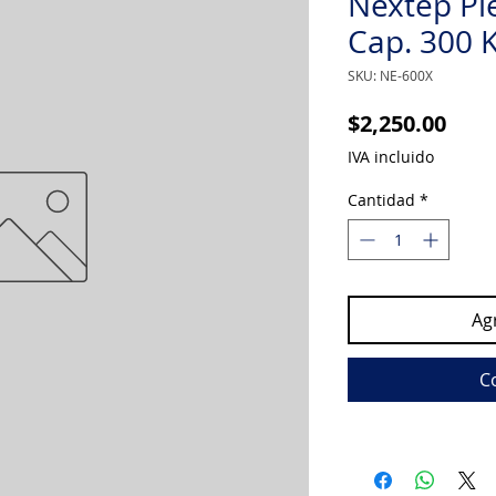
Nextep Pl
Cap. 300 
SKU: NE-600X
Prec
$2,250.00
IVA incluido
Cantidad
*
Agr
C