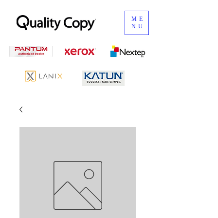
ME
NU