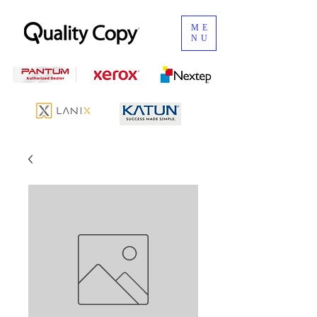
ME
NU