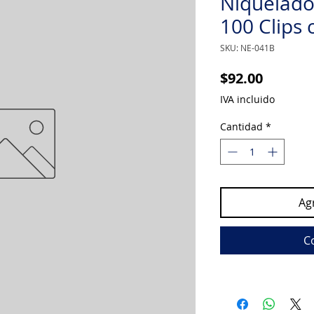
Niquelad
100 Clips 
SKU: NE-041B
Precio
$92.00
IVA incluido
Cantidad
*
Agr
C