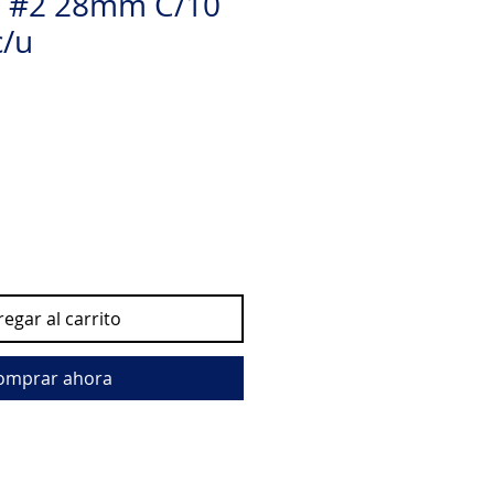
o #2 28mm C/10
c/u
egar al carrito
omprar ahora