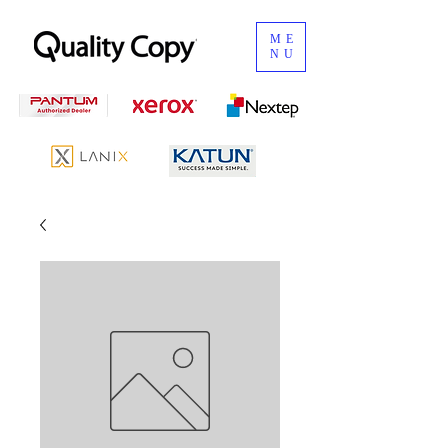
ME
NU