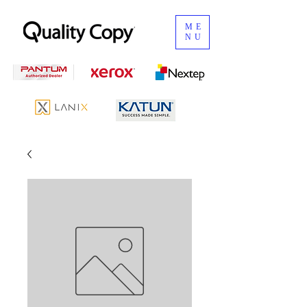
ME
NU