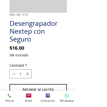
SKU: NE-111S
Desengrapador
Nextep con
Seguro
Precio
$16.00
IVA incluido
Cantidad
*
Agregar al carrito
Phone
Email
Cotizacion
WhatsApp
Comprar ahora