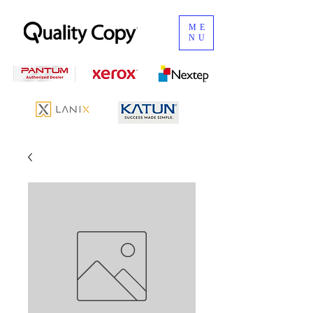
ME
NU