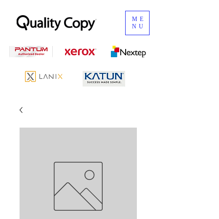
ME
NU