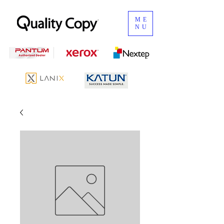
ME
NU