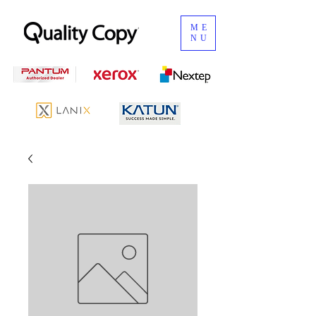
ME
NU