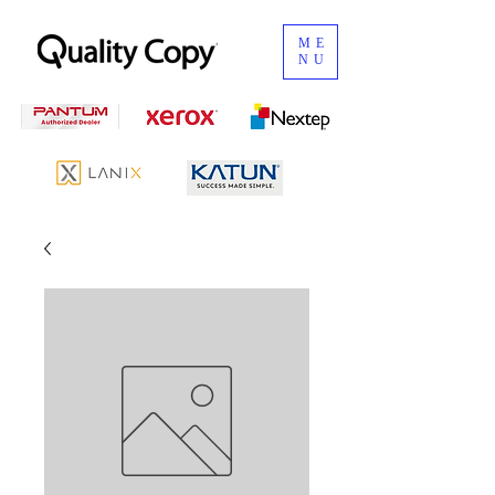
ME
NU