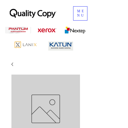
ME
NU