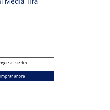
l Media Tira
egar al carrito
omprar ahora