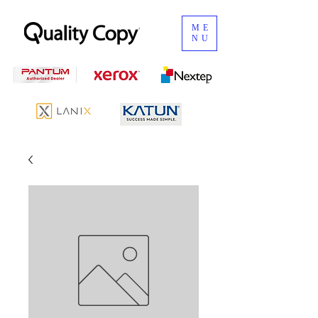
ME
NU