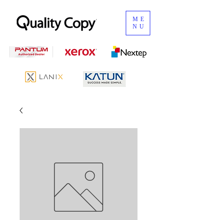
ME
NU