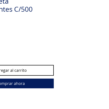
eta
ntes C/500
egar al carrito
omprar ahora