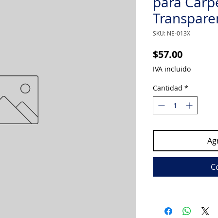
para Carp
Transpare
SKU: NE-013X
Precio
$57.00
IVA incluido
Cantidad
*
Agr
C