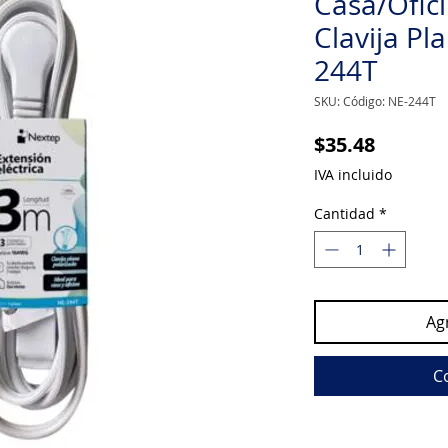
Casa/Ofi
Clavija Pl
244T
SKU: Código: NE-244T
Precio
$35.48
IVA incluido
Cantidad
*
Agr
C