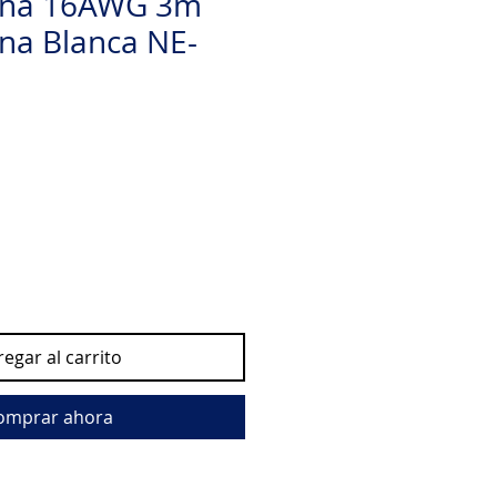
cina 16AWG 3m
ana Blanca NE-
egar al carrito
omprar ahora