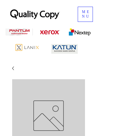
ME
NU