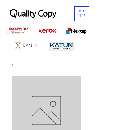
ME
NU