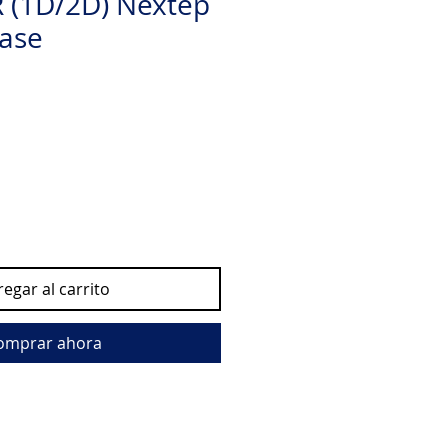
R (1D/2D) Nextep
ase
egar al carrito
omprar ahora