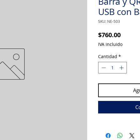
Barra y Q
USB con B
SKU: NE-503
Precio
$760.00
IVA incluido
Cantidad
*
Agr
C