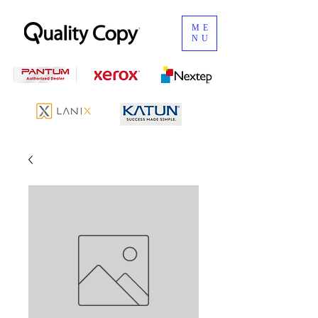
ME
NU