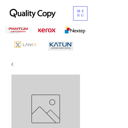
ME
NU