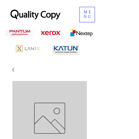
ME
NU